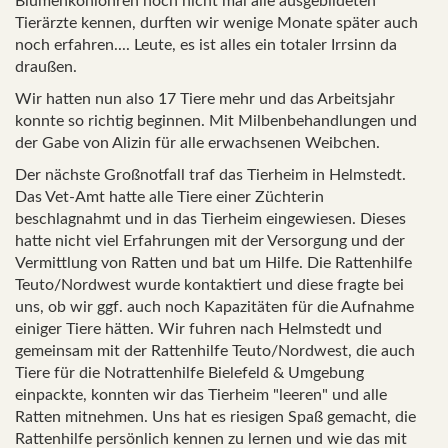
Blumenkohlohren noch nicht mal alle ausgebildeten
Tierärzte kennen, durften wir wenige Monate später auch
noch erfahren.... Leute, es ist alles ein totaler Irrsinn da
draußen.
Wir hatten nun also 17 Tiere mehr und das Arbeitsjahr
konnte so richtig beginnen. Mit Milbenbehandlungen und
der Gabe von Alizin für alle erwachsenen Weibchen.
Der nächste Großnotfall traf das Tierheim in Helmstedt.
Das Vet-Amt hatte alle Tiere einer Züchterin
beschlagnahmt und in das Tierheim eingewiesen. Dieses
hatte nicht viel Erfahrungen mit der Versorgung und der
Vermittlung von Ratten und bat um Hilfe. Die Rattenhilfe
Teuto/Nordwest wurde kontaktiert und diese fragte bei
uns, ob wir ggf. auch noch Kapazitäten für die Aufnahme
einiger Tiere hätten. Wir fuhren nach Helmstedt und
gemeinsam mit der Rattenhilfe Teuto/Nordwest, die auch
Tiere für die Notrattenhilfe Bielefeld & Umgebung
einpackte, konnten wir das Tierheim "leeren" und alle
Ratten mitnehmen. Uns hat es riesigen Spaß gemacht, die
Rattenhilfe persönlich kennen zu lernen und wie das mit