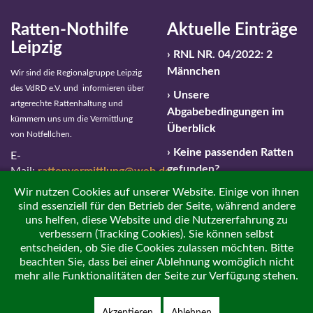
Ratten-Nothilfe
Aktuelle Einträge
Leipzig
RNL NR. 04/2022: 2
Männchen
Wir sind die Regionalgruppe Leipzig
des VdRD e.V. und informieren über
Unsere
artgerechte Rattenhaltung und
Abgabebedingungen im
kümmern uns um die Vermittlung
Überblick
von Notfellchen.
Keine passenden Ratten
E-
gefunden?
Mail:
rattenvermittlung@web.de
Wir nutzen Cookies auf unserer Website. Einige von ihnen
Notfallnummer: 01 63 –
sind essenziell für den Betrieb der Seite, während andere
459 596 4
uns helfen, diese Website und die Nutzererfahrung zu
verbessern (Tracking Cookies). Sie können selbst
Impressum / Haftungsausschluss
entscheiden, ob Sie die Cookies zulassen möchten. Bitte
beachten Sie, dass bei einer Ablehnung womöglich nicht
Datenschutzerklärung
mehr alle Funktionalitäten der Seite zur Verfügung stehen.
Beitrag erstellen