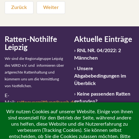
Zurück
Weiter
Ratten-Nothilfe
Aktuelle Einträge
Leipzig
RNL NR. 04/2022: 2
Männchen
Wir sind die Regionalgruppe Leipzig
des VdRD e.V. und informieren über
Unsere
artgerechte Rattenhaltung und
Abgabebedingungen im
kümmern uns um die Vermittlung
Überblick
von Notfellchen.
Keine passenden Ratten
E-
gefunden?
Mail:
rattenvermittlung@web.de
Wir nutzen Cookies auf unserer Website. Einige von ihnen
Notfallnummer: 01 63 –
sind essenziell für den Betrieb der Seite, während andere
459 596 4
uns helfen, diese Website und die Nutzererfahrung zu
verbessern (Tracking Cookies). Sie können selbst
Impressum / Haftungsausschluss
entscheiden, ob Sie die Cookies zulassen möchten. Bitte